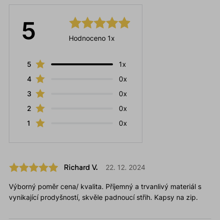
5
Hodnoceno 1x
5
1x
4
0x
3
0x
2
0x
1
0x
Richard V.
22. 12. 2024
Výborný poměr cena/ kvalita. Příjemný a trvanlivý materiál s
vynikající prodyšností, skvěle padnoucí střih. Kapsy na zip.