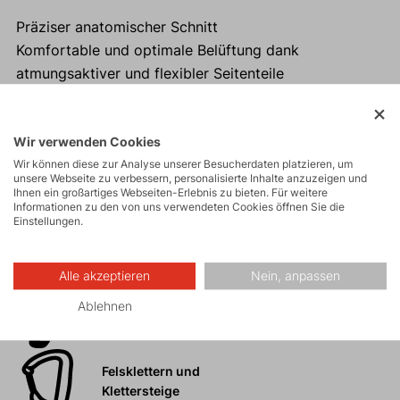
Präziser anatomischer Schnitt
Komfortable und optimale Belüftung dank
atmungsaktiver und flexibler Seitenteile
Ergonomisch angeordnete geräumige Taschen
Reflektierende Elemente
Universeller Einsatz für Läufer, Kletterer, Bergsteiger
Wir verwenden Cookies
Wir können diese zur Analyse unserer Besucherdaten platzieren, um
und Wanderer.
unsere Webseite zu verbessern, personalisierte Inhalte anzuzeigen und
Ihnen ein großartiges Webseiten-Erlebnis zu bieten. Für weitere
Informationen zu den von uns verwendeten Cookies öffnen Sie die
Einstellungen.
Aktivitäten
Alle akzeptieren
Nein, anpassen
Ablehnen
Touren
Felsklettern und
Klettersteige