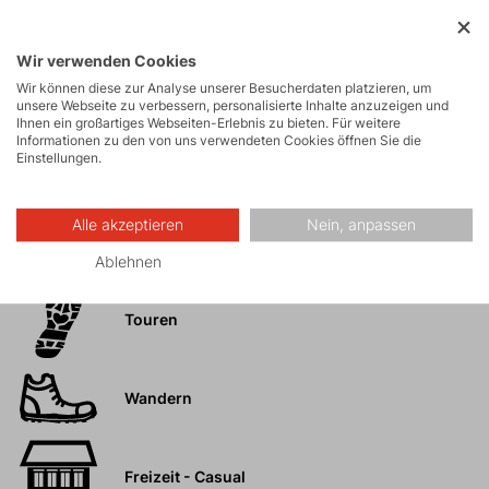
einschränkt
Praktische, durchsichtige Tasche
Wir verwenden Cookies
Einfaches Aufhängen des Rocks dank der
Wir können diese zur Analyse unserer Besucherdaten platzieren, um
Gürtelschlaufe an der Taille
unsere Webseite zu verbessern, personalisierte Inhalte anzuzeigen und
Ihnen ein großartiges Webseiten-Erlebnis zu bieten. Für weitere
Ideal zum Wandern und für den Alltag
Informationen zu den von uns verwendeten Cookies öffnen Sie die
Einstellungen.
Alle akzeptieren
Nein, anpassen
Aktivitäten
Ablehnen
Touren
Wandern
Freizeit - Casual