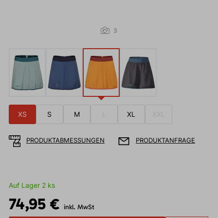
3
XS
S
M
L
XL
XXL
PRODUKTABMESSUNGEN
PRODUKTANFRAGE
Auf Lager 2 ks
74,95 €
inkl. MwSt