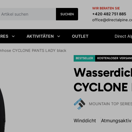
WIR BERATEN SIE
+420 482 751 885
SUCHEN
office@directalpine.
IRES
AKTIVITÄTEN
OUTLET
Direct Al
enhose CYCLONE PANTS LADY black
BESTSELLER
KOSTENLOSER VERSAN
Wasserdic
CYCLONE 
MOUNTAIN TOP SERIE
Winddicht
Atmungsaktiv