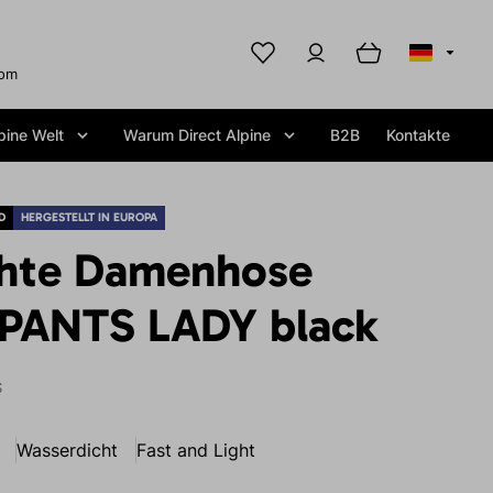
com
pine Welt
Warum Direct Alpine
B2B
Kontakte
D
HERGESTELLT IN EUROPA
hte Damenhose
PANTS LADY black
S
Wasserdicht
Fast and Light