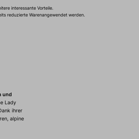
tere interessante Vorteile.
reits reduzierte Warenangewendet werden.
n und
ne Lady
Dank ihrer
en, alpine