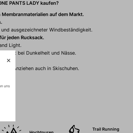
LONE PANTS LADY kaufen?
n Membranmaterialien auf dem Markt.
s.
e und ausgezeichneter Windbeständigkeit.
für jeden Rucksack.
and Light.
cherheit bei Dunkelheit und Nässe.
aches Anziehen auch in Skischuhen.
on uns
Trail Running
Hochtouren