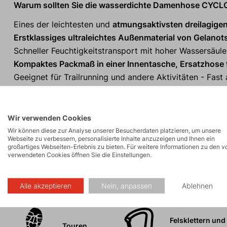
Warum sollten Sie die wasserdichte Damenhose CYC
Eines der leichtesten und
atmungsaktivsten dreilagige
Erstklassiges ultraleichtes Außenmaterial von Gelanot
Schneller Feuchtigkeitstransport mit hoher Wassersäul
Kompaktes Packmaß in einer Innentasche, Ersatzhose 
Geeignet für Trailrunning und andere Aktivitäten - Fast 
Reflektierende Elemente sorgen für Sichtbarkeit und Si
Elastischer Bund mit bequemem Kordelzug.
Bis zum Oberschenkel zu öffnende Hosenbeine für einf
Wir verwenden Cookies
100% verschweißte Nähteeden.
Wir können diese zur Analyse unserer Besucherdaten platzieren, um unsere
Webseite zu verbessern, personalisierte Inhalte anzuzeigen und Ihnen ein
großartiges Webseiten-Erlebnis zu bieten. Für weitere Informationen zu den v
verwendeten Cookies öffnen Sie die Einstellungen.
Aktivitäten
Alle akzeptieren
Nein, anpassen
Ablehnen
Felsklettern und
Touren