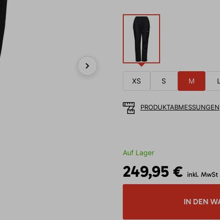
Next
XS
S
M
PRODUKTABMESSUNGEN
Auf Lager
249,95 €
inkl. MwSt
IN DEN W