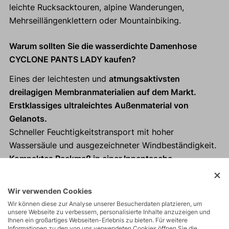
leichte Rucksacktouren, alpine Wanderungen,
Mehrseillängenklettern oder Mountainbiking.
Warum sollten Sie die wasserdichte Damenhose
CYCLONE PANTS LADY kaufen?
Eines der leichtesten und
atmungsaktivsten
dreilagigen Membranmaterialien auf dem Markt.
Erstklassiges ultraleichtes Außenmaterial von
Gelanots.
Schneller Feuchtigkeitstransport mit hoher
Wassersäule und ausgezeichneter Windbeständigkeit.
Kompaktes Packmaß in einer Innentasche,
Ersatzhose für jeden Rucksack.
Geeignet für Trailrunning und andere Aktivitäten -
Wir verwenden Cookies
Fast and Light.
Wir können diese zur Analyse unserer Besucherdaten platzieren, um
Reflektierende Elemente sorgen für Sichtbarkeit und
unsere Webseite zu verbessern, personalisierte Inhalte anzuzeigen und
Ihnen ein großartiges Webseiten-Erlebnis zu bieten. Für weitere
Sicherheit bei Dunkelheit und Nässe.
Informationen zu den von uns verwendeten Cookies öffnen Sie die