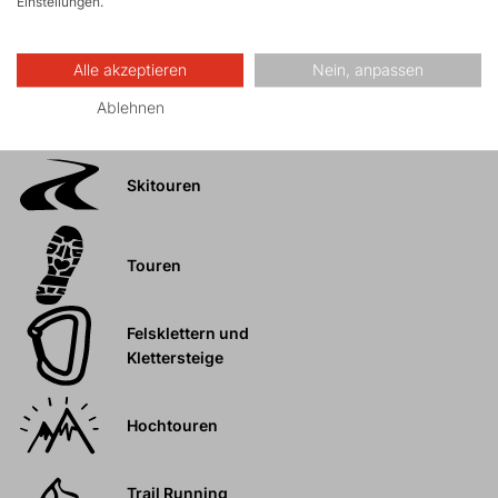
Einstellungen.
Alle akzeptieren
Nein, anpassen
Ablehnen
Aktivitäten
Skitouren
Touren
Felsklettern und
Klettersteige
Hochtouren
Trail Running