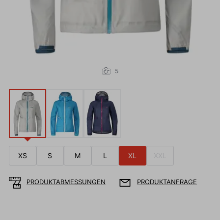
5
XS
S
M
L
XL
XXL
PRODUKTABMESSUNGEN
PRODUKTANFRAGE