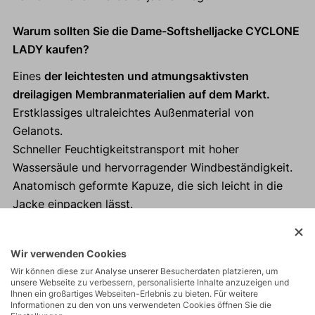
Warum sollten Sie die Dame-Softshelljacke CYCLONE
LADY kaufen?
Eines
der leichtesten und atmungsaktivsten
dreilagigen Membranmaterialien auf dem Markt.
Erstklassiges ultraleichtes Außenmaterial von
Gelanots.
Schneller Feuchtigkeitstransport mit hoher
Wassersäule und hervorragender Windbeständigkeit.
Anatomisch geformte Kapuze, die sich leicht in die
Jacke einpacken lässt.
Geeignet für Trailrunning, Skitouring, Radfahren usw.
- Fast and Light-Stil als Reserve.
Wir verwenden Cookies
Reflektierende Elemente
sorgen für Sichtbarkeit und
Wir können diese zur Analyse unserer Besucherdaten platzieren, um
Sicherheit bei Dunkelheit und Nässe.
unsere Webseite zu verbessern, personalisierte Inhalte anzuzeigen und
Ihnen ein großartiges Webseiten-Erlebnis zu bieten. Für weitere
100% verschweißte Nähte.
Informationen zu den von uns verwendeten Cookies öffnen Sie die
Daumenschlaufen an den Ärmeln.