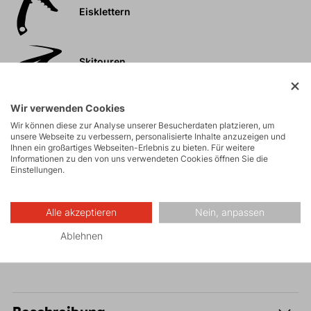
Eisklettern
Skitouren
Felsklettern und
Wir verwenden Cookies
Klettersteige
Wir können diese zur Analyse unserer Besucherdaten platzieren, um
unsere Webseite zu verbessern, personalisierte Inhalte anzuzeigen und
Ihnen ein großartiges Webseiten-Erlebnis zu bieten. Für weitere
Informationen zu den von uns verwendeten Cookies öffnen Sie die
Wandern
Einstellungen.
Fitness
Alle akzeptieren
Nein, anpassen
Skitouren
Ablehnen