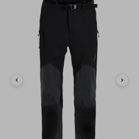
Previous
Next