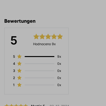
Bewertungen
5
Hodnoceno 9x
5
9x
4
0x
3
0x
2
0x
1
0x