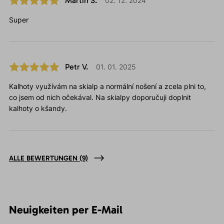
Martin S.
02. 12. 2024
Super
Petr V.
01. 01. 2025
Kalhoty využívám na skialp a normální nošení a zcela plni to,
co jsem od nich očekával. Na skialpy doporučuji doplnit
kalhoty o kšandy.
ALLE BEWERTUNGEN
(9)
Neuigkeiten per E-Mail