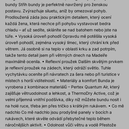
bundy Střih bundy je perfektně navržený pro ženskou
postavu. Zvýrazňuje siluetu, aniž by omezoval pohyb.
Prodloužená záda jsou praktickým detailem, který ocení
každá žena, která nechce při pohybu vystavovat bedra
chladu – ať už sedíte, skláníte se nad batohem nebo jste na
túře. • Vysoká úroveň pohodlí Opravdu mě potěšila vysoká
úroveň pohodlí, zejména vysoký límec, který chrání krk před
větrem. Já osobně si na teplo v oblasti krku a zad potrpím,
takže tento detail jsem při větrných dnech na Madeiře
maximálně ocenila. • Reflexní proužek Dalším skvělým prvkem
je reflexní proužek na zádech, který odráží světlo. Tuhle
vychytávku oceníte při návratech za šera nebo při turistice v
místech s horší viditelností. • Materiály a komfort Bunda je
vyrobena z kombinace materiálů – Pertex Quantum Air, který
zajišťuje větruodolnost a lehkost, a ThermoDry Active, což je
velmi příjemná vnitřní podšívka, díky níž můžete bundu nosit i
na holé ruce, třeba jen přes tričko s krátkým rukávem. • Co mě
nadchlo Co mě nadchlo jsou prodyšné panely v bocích a
rukávech, které skvěle odvádí přebytečné teplo během
náročnějších aktivit. • Odolnost vůči větru a vodě Přestože