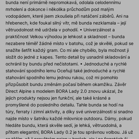
bunda není primárně nepromokavá, odolala celodennímu
mrholení a dokonce i několika průchodům pod malým
vodopádem, které jsem zkoušela při natáčení záběrů. Ani na
hřebenech, kde foukal silný vítr, mě bunda nezklamala – její
větruodolnost mě udržela v pohodlí. • Univerzálnost a
praktičnost Velkou výhodou je lehkost a skladnost – bunda
nezabere téměř žádné místo v batohu, což je skvělé, pokud se
snažíte šetřit každý gram. Co mi ale chybělo, byla možnost ji
složit do jedné z kapes. Tento detail by usnadnil skladování a
ochránil by bundu před nečistotami. • Jednoduché a rychlé
stahování spodního lemu Oceňuji také jednoduché a rychlé
stahování spodního lemu jednou rukou, což mi pomohlo
přizpůsobit bundu změnám počasí během okamžiku. Závěr
Direct Alpine s modelem BORA Lady 2.0 znovu ukázal, že
jejich produkty nejsou jen funkční, ale také krásné a
promyšlené do posledního detailu. Tahle bunda se hodí na
túry, ferraty i zimní aktivity, a díky své univerzálnosti si snadno
najde místo v šatníku každé milovnice outdooru. Dámy, pokud
hledáte bundu, která skvěle sedí, je lehká, větruodolná, a
přitom elegantní, BORA Lady 0.2 je tou správnou volbou. Já už
se těším, až ji provětrám nejen v horách, ale i na ferratách či