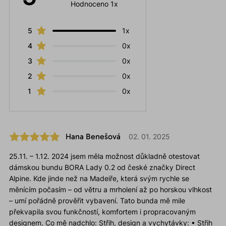
Hodnoceno 1x
5
1x
4
0x
3
0x
2
0x
1
0x
Hana Benešová
02. 01. 2025
25.11. – 1.12. 2024 jsem měla možnost důkladně otestovat
dámskou bundu BORA Lady 0.2 od české značky Direct
Alpine. Kde jinde než na Madeiře, která svým rychle se
měnícím počasím – od větru a mrholení až po horskou vlhkost
– umí pořádně prověřit vybavení. Tato bunda mě mile
překvapila svou funkčností, komfortem i propracovaným
designem. Co mě nadchlo: Střih, design a vychytávky: • Střih