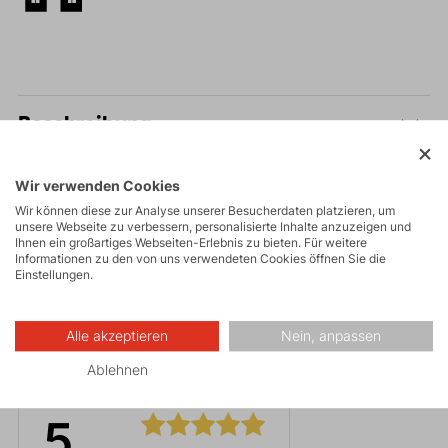
Beschreibung
Parameter
Wir verwenden Cookies
Wir können diese zur Analyse unserer Besucherdaten platzieren, um
unsere Webseite zu verbessern, personalisierte Inhalte anzuzeigen und
Pflege
Ihnen ein großartiges Webseiten-Erlebnis zu bieten. Für weitere
Informationen zu den von uns verwendeten Cookies öffnen Sie die
Einstellungen.
Alle akzeptieren
Nein, anpassen
Bewertungen
Ablehnen
5