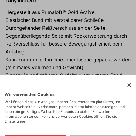
Lady kaufen?
Hergestellt aus Primaloft® Gold Active.
Elastischer Bund mit verstellbarer Schließe.
Durchgehender Reißverschluss an der Seite.
Gegenüberliegende Seite mit Rockerweiterung durch
Reißverschluss für bessere Bewegungsfreiheit beim
Aufstieg.
Kann komprimiert in eine Innentasche gepackt werden
(minimales Volumen und Gewicht).
Einhändig bedienbarer Kordelzug am unteren Rand
des Rocks.
Wir verwenden Cookies
Wir können diese zur Analyse unserer Besucherdaten platzieren, um
unsere Webseite zu verbessern, personalisierte Inhalte anzuzeigen und
Ihnen ein großartiges Webseiten-Erlebnis zu bieten. Für weitere
Aktivitäten
Informationen zu den von uns verwendeten Cookies öffnen Sie die
Einstellungen.
Bergexpeditionen