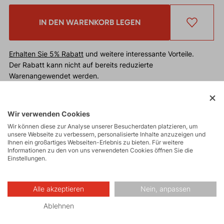
IN DEN WARENKORB LEGEN
Erhalten Sie 5% Rabatt
und weitere interessante Vorteile.
Der Rabatt kann nicht auf bereits reduzierte
Warenangewendet werden.
Moderne und gut sitzende Strickmütze aus grobem
Wir verwenden Cookies
Garn, ergänzt durch eine sehr angenehme Fleece-
Wir können diese zur Analyse unserer Besucherdaten platzieren, um
Schicht.
unsere Webseite zu verbessern, personalisierte Inhalte anzuzeigen und
Ihnen ein großartiges Webseiten-Erlebnis zu bieten. Für weitere
Informationen zu den von uns verwendeten Cookies öffnen Sie die
Einstellungen.
Alle akzeptieren
Nein, anpassen
Ablehnen
Made in Europe