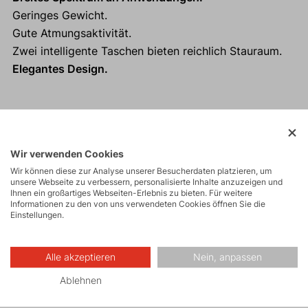
Geringes Gewicht.
Gute Atmungsaktivität.
Zwei intelligente Taschen bieten reichlich Stauraum.
Elegantes Design.
Aktivitäten
Wir verwenden Cookies
Wir können diese zur Analyse unserer Besucherdaten platzieren, um
unsere Webseite zu verbessern, personalisierte Inhalte anzuzeigen und
Bergexpeditionen
Ihnen ein großartiges Webseiten-Erlebnis zu bieten. Für weitere
Informationen zu den von uns verwendeten Cookies öffnen Sie die
Einstellungen.
Eisklettern
Alle akzeptieren
Nein, anpassen
Ablehnen
Skitouren