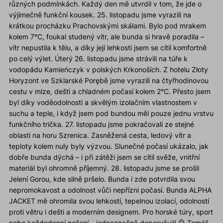
různých podmínkách. Každý den mě utvrdil v tom, že jde o
výjimečně funkční kousek. 25. listopadu jsme vyrazili na
krátkou procházku Prachovskými skálami. Bylo pod mrakem
kolem 7°C, foukal studený vítr, ale bunda si hravě poradila –
vítr nepustila k tělu, a díky její lehkosti jsem se cítil komfortně
po celý výlet. Úterý 26. listopadu jsme strávili na túře k
vodopádu Kamieńczyk v polských Krkonoších. Z hotelu Złoty
Horyzont ve Szklarské Porębě jsme vyrazili na čtyřhodinovou
cestu v mlze, dešti a chladném počasí kolem 2°C. Přesto jsem
byl díky voděodolnosti a skvělým izolačním vlastnostem v
suchu a teple, i když jsem pod bundou měl pouze jednu vrstvu
funkčního trička. 27. listopadu jsme pokračovali ze stejné
oblasti na horu Szrenica. Zasněžená cesta, ledový vítr a
teploty kolem nuly byly výzvou. Slunečné počasí ukázalo, jak
dobře bunda dýchá – i při zátěži jsem se cítil svěže, vnitřní
materiál byl ohromně příjemný. 28. listopadu jsme se prošli
Jelení Gorou, kde silně pršelo. Bunda i zde potvrdila svou
nepromokavost a odolnost vůči nepřízni počasí. Bunda ALPHA
JACKET mě ohromila svou lehkostí, tepelnou izolací, odolností
proti větru i dešti a moderním designem. Pro horské túry, sport
nebo každodenní nošení – jednoznačně doporučuji! 👌 Tomáš