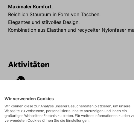
Maximaler Komfort.
Reichlich Stauraum in Form von Taschen.
Elegantes und stilvolles Design.
Kombination aus Elasthan und recycelter Nylonfaser mac
Aktivitäten
Touren
Wandern
Wir verwenden Cookies
Wir können diese zur Analyse unserer Besucherdaten platzieren, um unsere
Webseite zu verbessern, personalisierte Inhalte anzuzeigen und Ihnen ein
großartiges Webseiten-Erlebnis zu bieten. Für weitere Informationen zu den v
verwendeten Cookies öffnen Sie die Einstellungen.
Beschreibung