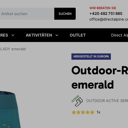
WIR BERATEN SIE
+420 482 751 885
SUCHEN
office@directalpine.
IRES
AKTIVITÄTEN
OUTLET
Direct Al
 LADY emerald
HERGESTELLT IN EUROPA
Outdoor-
emerald
OUTDOOR ACTIVE SER
1x