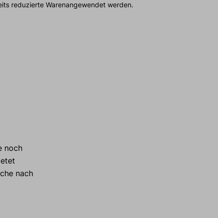
reits reduzierte Warenangewendet werden.
e noch
ietet
uche nach