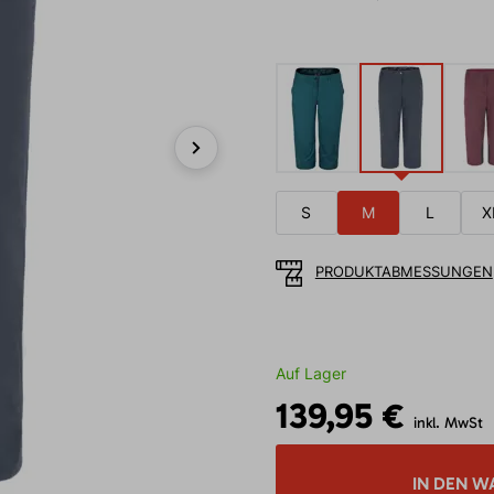
Next
S
M
L
X
PRODUKTABMESSUNGEN
Auf Lager
139,95 €
inkl. MwSt
IN DEN W