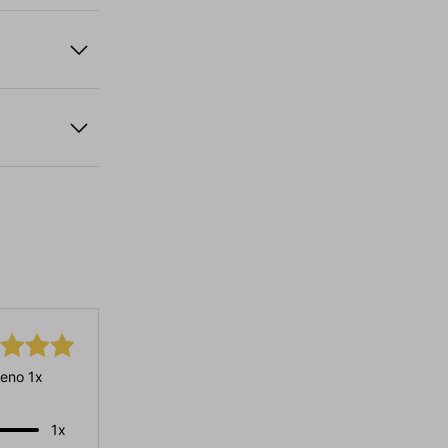
eno 1x
1x