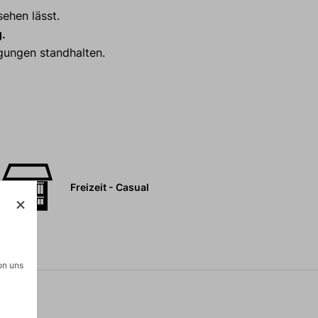
sehen lässt.
g.
gungen standhalten.
Freizeit - Casual
on uns