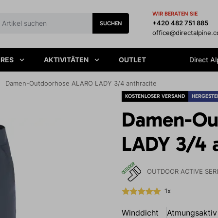
WIR BERATEN SIE
+420 482 751 885
SUCHEN
office@directalpine.
IRES
AKTIVITÄTEN
OUTLET
Direct Al
Damen-Outdoorhose ALARO LADY 3/4 anthracite
KOSTENLOSER VERSAND
HERGESTEL
Damen-Ou
LADY 3/4 a
OUTDOOR ACTIVE SER
1x
Winddicht
Atmungsaktiv