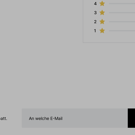
4
3
2
1
att.