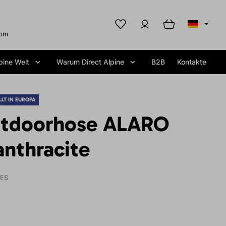
com
pine Welt
Warum Direct Alpine
B2B
Kontakte
LT IN EUROPA
tdoorhose ALARO
nthracite
IES