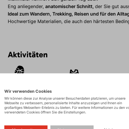
Eng anliegender,
anatomischer Schnitt,
der Sie gut aus
Ideal zum Wandern, Trekking, Reisen und für den Allta
Hochwertige Materialien, die auch den härtesten Bedin
Aktivitäten
Touren
Wandern
Wir verwenden Cookies
Wir können diese zur Analyse unserer Besucherdaten platzieren, um unsere
Webseite zu verbessern, personalisierte Inhalte anzuzeigen und Ihnen ein
großartiges Webseiten-Erlebnis zu bieten. Für weitere Informationen zu den v
verwendeten Cookies öffnen Sie die Einstellungen.
Beschreibung