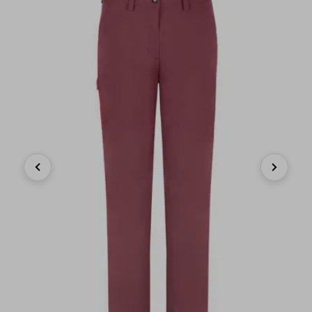
Previous
Next