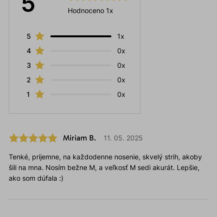
5
Hodnoceno 1x
5
1x
4
0x
3
0x
2
0x
1
0x
Miriam B.
11. 05. 2025
Tenké, prijemne, na každodenne nosenie, skvelý strih, akoby
šili na mna. Nosím bežne M, a veľkosť M sedi akurát. Lepšie,
ako som dúfala :)